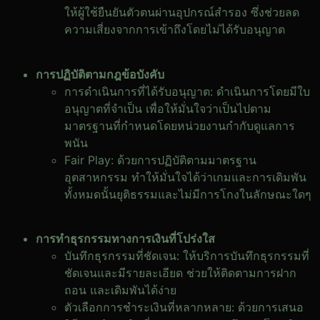
ให้ผู้ใช้ยืนยันตัวตนผ่านอุปกรณ์สำรอง ซึ่งช่วยลด
ความเสี่ยงจากการเข้าถึงโดยไม่ได้รับอนุญาต
การปฏิบัติตามกฎข้อบังคับ
การดำเนินการที่ได้รับอนุญาต: ดำเนินการโดยมีใบ
อนุญาตที่จำเป็น เพื่อให้มั่นใจว่าเป็นไปตาม
มาตรฐานที่กำหนดโดยหน่วยงานกำกับดูแลการ
พนัน
Fair Play: ด้วยการปฏิบัติตามมาตรฐาน
อุตสาหกรรม ทำให้มั่นใจได้ว่าเกมและการเดิมพัน
ทั้งหมดนั้นยุติธรรมและไม่มีการโกงในลักษณะใดๆ
การทำธุรกรรมทางการเงินที่โปร่งใส
บันทึกธุรกรรมที่ชัดเจน: ให้บริการบันทึกธุรกรรมที่
ชัดเจนและมีรายละเอียด ช่วยให้ติดตามการฝาก
ถอน และเดิมพันได้ง่าย
ตัวเลือกการชำระเงินที่หลากหลาย: ด้วยการเสนอ