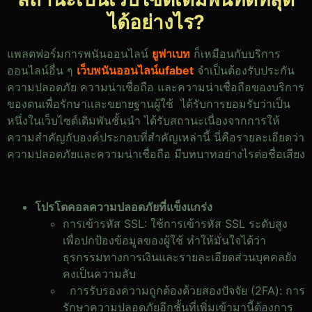
ได้อย่างไร?
แพลตฟอร์มการพนันออนไลน์
ยูฟาเบท
ก็เหมือนกับบริการ
ออนไลน์อื่น ๆ
เว็บพนันออนไลน์ufabet
จำเป็นต้องรับประกัน
ความปลอดภัย ความน่าเชื่อถือ และความน่าเชื่อถือของบริการ
ของตนเพื่อรักษาและขยายฐานผู้ใช้ ได้รับการยอมรับว่าเป็น
หนึ่งในเว็บไซต์เดิมพันชั้นนำ ได้รับสถานะเนื่องจากการให้
ความสำคัญกับองค์ประกอบที่สำคัญเหล่านี้ นี่คือรายละเอียดว่า
ความปลอดภัยและความน่าเชื่อถือ มีบทบาทอย่างไรต่อชื่อเสียง
โปรโตคอลความปลอดภัยที่แข็งแกร่ง
การเข้ารหัส SSL: ใช้การเข้ารหัส SSL ระดับสูง
เพื่อปกป้องข้อมูลของผู้ใช้ ทำให้มั่นใจได้ว่า
ธุรกรรมทางการเงินและรายละเอียดส่วนบุคคลยัง
คงเป็นความลับ
การรับรองความถูกต้องด้วยสองปัจจัย (2FA): การ
รักษาความปลอดภัยอีกชั้นที่เพิ่มเข้ามานี้ต้องการ