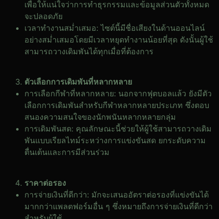
เพื่อให้แน่ใจว่าการทำธุรกรรมและข้อมูลส่วนตัวทั้งหมด
จะปลอดภัย
เวลาทำงานสม่ำเสมอ: ไซต์นี้มีชื่อเสียงในด้านออนไลน์
อย่างสม่ำเสมอโดยมีเวลาหยุดทำงานน้อยที่สุด ดังนั้นผู้ใช้
สามารถวางเดิมพันได้ทุกเมื่อที่ต้องการ
ตัวเลือกการเดิมพันที่หลากหลาย
การเลือกกีฬาที่หลากหลาย: นอกจากฟุตบอลแล้ว ยังมีตัว
เลือกการเดิมพันสำหรับกีฬาหลากหลายประเภท ซึ่งตอบ
สนองความสนใจของนักพนันหลากหลายกลุ่ม
การเดิมพันสด: คุณลักษณะนี้ช่วยให้ผู้ใช้สามารถวางเดิม
พันแบบเรียลไทม์ระหว่างการแข่งขันสด ยกระดับความ
ตื่นเต้นและการมีส่วนร่วม
ราคาต่อรอง
การจ่ายเงินที่ดีกว่า: มักจะเสนออัตราต่อรองที่แข่งขันได้
มากกว่าแพลตฟอร์มอื่น ๆ ซึ่งหมายถึงการจ่ายเงินที่ดีกว่า
สำหรับผู้ใช้