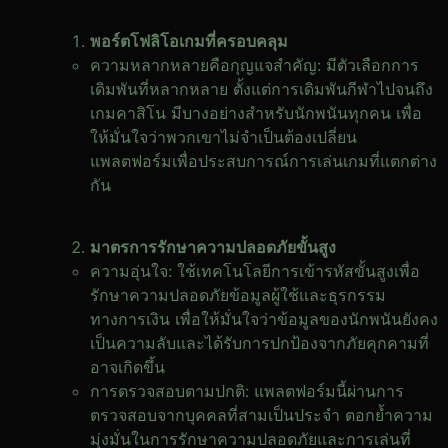
พอร์ตโฟลิโอเกมที่ครอบคลุม
ความหลากหลายคือกุญแจสำคัญ: มีตัวเลือกการ
เดิมพันที่หลากหลาย ตั้งแต่การเดิมพันกีฬาไปจนถึง
เกมคาสิโน มีบางอย่างสำหรับนักพนันทุกคน เพื่อ
ให้มั่นใจว่าพวกเขาไม่จำเป็นต้องเปลี่ยน
แพลตฟอร์มเพื่อประสบการณ์การเล่นเกมที่แตกต่าง
กัน
มาตรการรักษาความปลอดภัยขั้นสูง
ความอุ่นใจ: ใช้เทคโนโลยีการเข้ารหัสขั้นสูงเพื่อ
รักษาความปลอดภัยข้อมูลผู้ใช้และธุรกรรม
ทางการเงิน เพื่อให้มั่นใจว่าข้อมูลของนักพนันยังคง
เป็นความลับและได้รับการปกป้องจากภัยคุกคามที่
อาจเกิดขึ้น
การตรวจสอบตามปกติ: แพลตฟอร์มนี้ผ่านการ
ตรวจสอบจากบุคคลที่สามเป็นประจำ ตอกย้ำความ
มุ่งมั่นในการรักษาความปลอดภัยและการเล่นที่