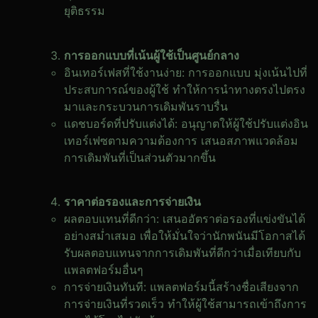
ยุติธรรม
การออกแบบที่เน้นผู้ใช้เป็นศูนย์กลาง
อินเทอร์เฟสที่ใช้งานง่าย: การออกแบบ มุ่งเน้นไปที่
ประสบการณ์ของผู้ใช้ ทำให้การนำทางตรงไปตรง
มาและกระบวนการเดิมพันราบรื่น
แดชบอร์ดที่ปรับแต่งได้: อนุญาตให้ผู้ใช้ปรับแต่งอิน
เทอร์เฟซตามความต้องการ เสนอสภาพแวดล้อม
การเดิมพันที่เป็นส่วนตัวมากขึ้น
ราคาต่อรองและการจ่ายเงิน
ผลตอบแทนที่ดีกว่า: เสนออัตราต่อรองที่แข่งขันได้
อย่างสม่ำเสมอ เพื่อให้มั่นใจว่านักพนันมีโอกาสได้
รับผลตอบแทนจากการเดิมพันที่ดีกว่าเมื่อเทียบกับ
แพลตฟอร์มอื่นๆ
การจ่ายเงินทันที: แพลตฟอร์มนี้สร้างชื่อเสียงจาก
การจ่ายเงินที่รวดเร็ว ทำให้ผู้ใช้สามารถเข้าถึงการ