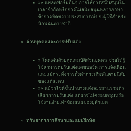
»» แพลตฟอร์มอื่นๆ อาจให้การสนับสนุนใน
เวลาจำกัดหรืออาจไม่สนับสนุนหลายภาษา
ซึ่งอาจขัดขวางประสบการณ์ของผู้ใช้สำหรับ
นักพนันต่างชาติ
ส่วนบุคคลและการปรับแต่ง
» โดดเด่นด้วยคุณสมบัติส่วนบุคคล ช่วยให้ผู้
ใช้สามารถปรับแต่งแดชบอร์ด การแจ้งเตือน
และแม้กระทั่งการตั้งค่าการเดิมพันตามนิสัย
ของแต่ละคน
»» แม้ว่าไซต์ชั้นนำบางแห่งจะผสานรวมตัว
เลือกการปรับแต่ง แต่อาจไม่ครอบคลุมหรือ
ใช้งานง่ายเท่าข้อเสนอของยูฟ่าเบท
ทรัพยากรการศึกษาและแบบฝึกหัด