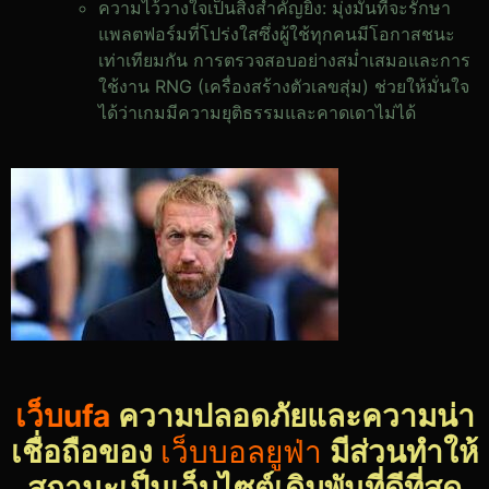
ความไว้วางใจเป็นสิ่งสำคัญยิ่ง: มุ่งมั่นที่จะรักษา
แพลตฟอร์มที่โปร่งใสซึ่งผู้ใช้ทุกคนมีโอกาสชนะ
เท่าเทียมกัน การตรวจสอบอย่างสม่ำเสมอและการ
ใช้งาน RNG (เครื่องสร้างตัวเลขสุ่ม) ช่วยให้มั่นใจ
ได้ว่าเกมมีความยุติธรรมและคาดเดาไม่ได้
เว็บufa
ความปลอดภัยและความน่า
เชื่อถือของ
เว็บบอลยูฟ่า
มีส่วนทำให้
สถานะเป็นเว็บไซต์เดิมพันที่ดีที่สุด