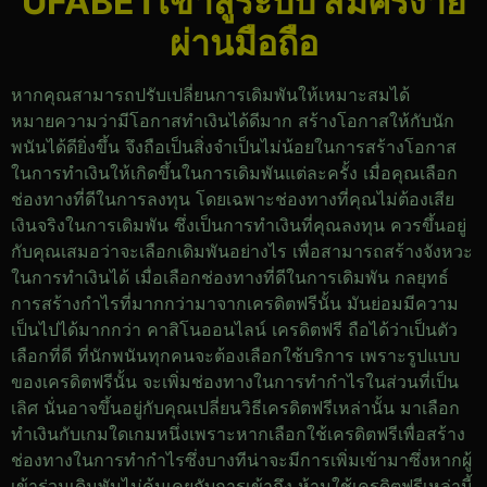
UFABETเข้าสู่ระบบ สมัครง่าย
ผ่านมือถือ
หากคุณสามารถปรับเปลี่ยนการเดิมพันให้เหมาะสมได้
หมายความว่ามีโอกาสทำเงินได้ดีมาก สร้างโอกาสให้กับนัก
พนันได้ดียิ่งขึ้น จึงถือเป็นสิ่งจำเป็นไม่น้อยในการสร้างโอกาส
ในการทำเงินให้เกิดขึ้นในการเดิมพันแต่ละครั้ง เมื่อคุณเลือก
ช่องทางที่ดีในการลงทุน โดยเฉพาะช่องทางที่คุณไม่ต้องเสีย
เงินจริงในการเดิมพัน ซึ่งเป็นการทำเงินที่คุณลงทุน ควรขึ้นอยู่
กับคุณเสมอว่าจะเลือกเดิมพันอย่างไร เพื่อสามารถสร้างจังหวะ
ในการทำเงินได้ เมื่อเลือกช่องทางที่ดีในการเดิมพัน กลยุทธ์
การสร้างกำไรที่มากกว่ามาจากเครดิตฟรีนั้น มันย่อมมีความ
เป็นไปได้มากกว่า คาสิโนออนไลน์ เครดิตฟรี ถือได้ว่าเป็นตัว
เลือกที่ดี ที่นักพนันทุกคนจะต้องเลือกใช้บริการ เพราะรูปแบบ
ของเครดิตฟรีนั้น จะเพิ่มช่องทางในการทำกำไรในส่วนที่เป็น
เลิศ นั่นอาจขึ้นอยู่กับคุณเปลี่ยนวิธีเครดิตฟรีเหล่านั้น มาเลือก
ทำเงินกับเกมใดเกมหนึ่งเพราะหากเลือกใช้เครดิตฟรีเพื่อสร้าง
ช่องทางในการทำกำไรซึ่งบางทีน่าจะมีการเพิ่มเข้ามาซึ่งหากผู้
เข้าร่วมเดิมพันไม่คุ้นเคยกับการเข้าถึง ห้ามใช้เครดิตฟรีเหล่านี้