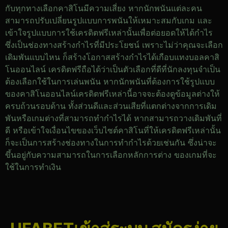
กับทุกทางเลือกคาสิโนมีความเสี่ยง หากนักพนันแต่ละคน
สามารถปรับเปลี่ยนรูปแบบการพนันให้เหมาะสมกับเกม และ
เข้าใจรูปแบบการใช้เครดิตฟรีเหล่านั้นเพื่อต่อยอดให้ได้กำไร
ซึ่งเป็นช่องทางสร้างกำไรที่มีประโยชน์ เพราะไม่ว่าคุณจะเลือก
เดิมพันแบบไหน ก็สร้างโอกาสสร้างกำไรได้เกือบแทงบอลคาสิ
โนออนไลน์ เครดิตฟรีถือได้ว่าเป็นตัวเลือกที่ดีที่นักลงทุนจำเป็น
ต้องเลือกใช้ในการเล่นพนัน หากนักพนันที่ต้องการใช้รูปแบบ
ของคาสิโนออนไลน์เครดิตฟรีเหล่านี้อาจจะต้องดูข้อมูลต่างให้
ครบถ้วนรอบด้าน ทั้งส่วนดีและส่วนเสียที่แตกต่างจากการเดิม
พันหรือเกมต่างที่สามารถทำกำไรได้ หากสามารถวางเดิมพันที่
ดี หรือเข้าใจเงื่อนไขของเว็บไซต์คาสิโนที่ให้เครดิตฟรีเหล่านั้น
ก็จะเป็นการสร้างช่องทางในการทำกำไรด้วยเช่นกัน ซึ่งน่าจะ
ขึ้นอยู่กับความสามารถในการเลือกหลักการต่าง ของเกมที่จะ
ใช้ในการทำเงิน