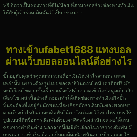
ฟรี ถือว่าเป็นช่องทางที่ดีไม่น้อย ที่สามารถสร้างช่องทางทำเงิน
ให้กับผู้เข้าร่วมเดิมพันได้เป็นอย่างมาก
ทางเข้าufabet1688 แทงบอล
ผ่านเว็บบอลออนไลน์ดีอย่างไร
ขึ้นอยู่กับคุณว่าคุณสามารถเลือกเงินได้เท่าไรจากเทมเพลต
เหล่านั้น เพราะด้วยรูปแบบของคาสิโนออนไลน์ เครดิตฟรี มัก
จะมีเงื่อนไขมากขึ้นเรื่อย แม้จะไปทำความเข้าใจข้อมูลเกี่ยวกับ
เงื่อนไขเหล่านี้อย่างดี ก็ย่อมทำให้เกิดช่องทางทำเงินเกิดขึ้น
นั่นจะต้องขึ้นอยู่กับนักพนันที่จะเลือกอัตราเดิมพันของพวกเขา
มาสร้างกำไรกันว่าจะเดิมพันได้เท่าไหร่และได้เท่าไหร่ การใช้
รูปแบบที่ดีหรือการเดิมพันด้วยเครดิตฟรีเหล่านั้นจะเผยให้เห็น
ช่องทางทำเงินต่าง นอกจากนี้ยังมีตัวเลือกในการวางเดิมพัน มี
การต่อยอดทำเงิน ถือว่าเป็นผลดีต่อนักพนันอย่างยิ่ง คุณจะใช้