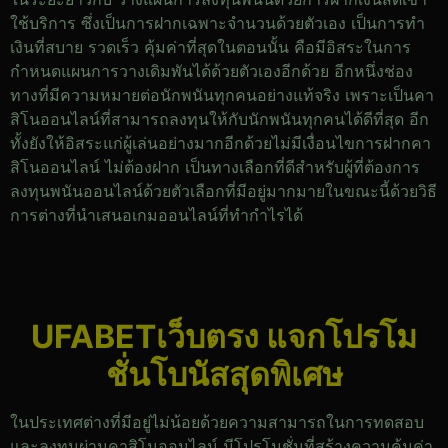
ใช้บริการ ซึ่งเป็นการฝากเฉพาะจำนวนด้วยตัวเอง เป็นการทำ
เงินที่สบาย รวดเร็ว คุ้มค่าที่สุดในตอนนั้น คือมีอิสระในการ
กำหนดแผนการวางเดิมพันได้ด้วยตัวเองอีกด้วย อีกหนึ่งช่อง
ทางที่มีความหมายต่อนักพนันทุกคนอย่างแท้จริง เพราะเป็นคา
สิโนออนไลน์ที่สามารถลงทุนให้กับนักพนันทุกคนได้ดีที่สุด อีก
ทั้งยังให้อิสระแก่ผู้เล่นอย่างมากอีกด้วยไม่มีเงื่อนไขการฝากคา
สิโนออนไลน์ ไม่ต้องฝาก เป็นทางเลือกที่ดีสำหรับผู้ที่ต้องการ
ลงทุนพนันออนไลน์ด้วยตัวเลือกที่มีอยู่มากมายในขณะนี้ด้วยวิธี
การต่างที่นำเสนอเกมออนไลน์ที่ทำกำไรได้
UFABETเว็บตรง แจกโปรโม
ชั่นโบนัสสุดพิเศษ
ในประเทศต่างที่มีอยู่ไม่น้อยด้วยความสามารถในการทดสอบ
และลงทุนผ่านคาสิโนออนไลน์ มีโปรโมชั่นที่สร้างความคุ้มค่า