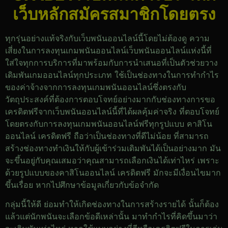
เว็บหลักสมัครสมาชิกโดยตรง
ทุกรุ่นอย่างแท้จริงกับเว็บพนันออนไลน์นี้โดยไม่ต้องดู ความ
เสี่ยงในการลงทุนเกมพนันออนไลน์เว็บพนันออนไลน์แห่งนี้ที่
ใส่ใจทุกการบริการที่มาพร้อมกับการนำเสนอที่เป็นตัวช่วยวาง
เดิมพันเกมออนไลน์ทุกประเภท ใช้เป็นช่องทางในการทำกำไร
ของค่าจ้างจากการลงทุนเกมพนันออนไลน์ซึ่งตรงกับ
วัตถุประสงค์ที่ต้องการตอบโจทย์อย่างมากกับช่องทางการขอ
เครดิตฟรีจากเว็บพนันออนไลน์นี้ที่ได้ผลคุ้มค่าจริง ที่ตอบโจทย์
โดยตรงกับการลงทุนเกมพนันออนไลน์ฟรีทุกรูปแบบ คาสิโน
ออนไลน์ เครดิตฟรี ถือว่าเป็นช่องทางที่ดีไม่น้อย ที่สามารถ
สร้างช่องทางทำเงินให้กับผู้เข้าร่วมเดิมพันได้เป็นอย่างมาก มัน
จะขึ้นอยู่กับคุณเสมอว่าคุณสามารถเลือกเงินได้เท่าไหร่ เพราะ
ด้วยรูปแบบของคาสิโนออนไลน์ เครดิตฟรี มักจะมีเงื่อนไขมาก
ขึ้นเรื่อย หากไปศึกษาข้อมูลเกี่ยวกับข้อจำกัด
กลุ่มนี้ให้ดี ย่อมทำให้เกิดช่องทางในการสร้างรายได้ นั้นก็ต้อง
แล้วแต่นักพนันจะเลือกข้อดีเหล่านั้น มาทำกำไรที่คิดขึ้นมาว่า