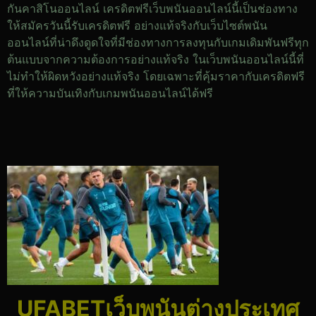
กันคาสิโนออนไลน์ เครดิตฟรีเว็บพนันออนไลน์นี้เป็นช่องทาง
ให้สมัครวันนี้รับเครดิตฟรี อย่างแท้จริงกับเว็บไซต์พนัน
ออนไลน์ที่น่าดึงดูดใจที่มีช่องทางการลงทุนกับเกมเดิมพันฟรีทุก
ต้นแบบจากความต้องการอย่างแท้จริง ในเว็บพนันออนไลน์นี้ที่
ไม่ทำให้ผิดหวังอย่างแท้จริง โดยเฉพาะที่คุ้มราคากับเครดิตฟรี
ที่ให้ความบันเทิงกับเกมพนันออนไลน์ได้ฟรี
UFABETเว็บพนันต่างประเทศ