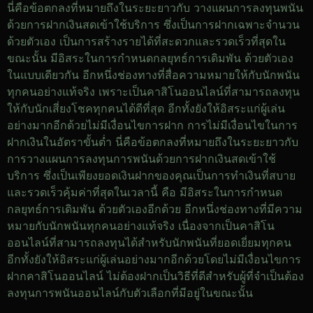
นี่คือข้อตกลงที่หมายถึงในระยะยาวกับ วางแผนการลงทุนพนัน
ด้วยการฝากเงินสดเข้าใช้บริการ ซึ่งเป็นการฝากเฉพาะจำนวน
ด้วยตัวเอง เป็นการสร้างรายได้ที่สะดวกและรวดเร็วที่สุดใน
ขณะนั้น มีอิสระในการกำหนดกลยุทธ์การเดิมพัน ด้วยตัวเอง
ในแบบเดียวกัน อีกหนึ่งช่องทางที่สื่อความหมายให้กับนักพนัน
ทุกคนอย่างแท้จริง เพราะเป็นคาสิโนออนไลน์ที่สามารถลงทุน
ให้กับนักเสี่ยงโชคทุกคนได้ดีที่สุด อีกทั้งยังให้อิสระแก่ผู้เล่น
อย่างมากอีกด้วยไม่มีเงื่อนไขการฝาก การไม่มีเงื่อนไขในการ
ฝากเงินในอัตราขั้นต่ำ นี่คือข้อตกลงที่หมายถึงในระยะยาวกับ
การวางแผนการลงทุนการพนันด้วยการฝากเงินสดเข้าใช้
บริการ ซึ่งเป็นเพียงยอดเงินฝากของคุณเป็นการทำเงินที่สบาย
และรวดเร็วคุ้มค่าที่สุดในเวลานี้ คือ มีอิสระในการกำหนด
กลยุทธ์การเดิมพัน ด้วยตัวเองอีกด้วย อีกหนึ่งช่องทางที่มีความ
หมายกับนักพนันทุกคนอย่างแท้จริง เนื่องจากเป็นคาสิโน
ออนไลน์ที่สามารถลงทุนได้สำหรับนักพนันที่ยอดเยี่ยมทุกคน
อีกทั้งยังให้อิสระแก่ผู้เล่นอย่างมากอีกด้วยโดยไม่มีเงื่อนไขการ
ฝากคาสิโนออนไลน์ ไม่ต้องฝากเป็นวิธีที่ดีสำหรับผู้ที่จำเป็นต้อง
ลงทุนการพนันออนไลน์กับตัวเลือกที่มีอยู่ในขณะนั้น