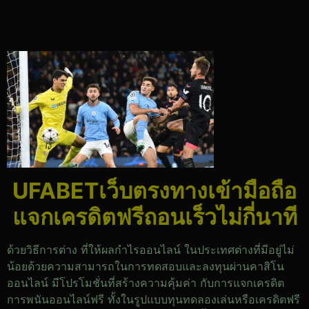
UFABETเว็บตรงทางเข้ามือถือ
แจกเครดิตฟรีถอนเร็วไม่กี่นาที
ด้วยวิธีการต่าง ที่ให้ผลกำไรออนไลน์ ในประเทศต่างที่มีอยู่ไม่
น้อยด้วยความสามารถในการทดสอบและลงทุนผ่านคาสิโน
ออนไลน์ มีโปรโมชั่นที่สร้างความคุ้มค่า กับการแจกเครดิต
การพนันออนไลน์ฟรี ทั้งในรูปแบบทุนทดลองเล่นหรือเครดิตฟรี