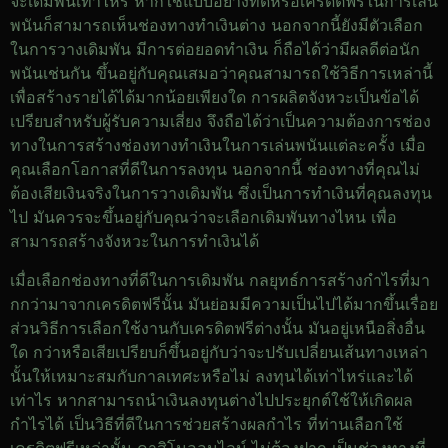
จะเดิมพันเท่าไหร่ หากใช้แบบอย่างที่ดีหรือเครดิตฟรีในการเล่น
พนันก็สามารถเห็นช่องทางทำเงินต่าง นอกจากนี้ยังมีตัวเลือก
ในการวางเดิมพัน มีการต่อยอดทำเงิน ก็ถือได้ว่ามีผลดีต่อนัก
พนันเช่นกัน ขึ้นอยู่กับคุณเสมอว่าคุณสามารถใช้วิธีการเหล่านี้
เพื่อสร้างรายได้ได้มากน้อยเพียงใด การผลิตจังหวะเป็นข้อได้
เปรียบสำหรับผู้รับความเสี่ยง จึงถือได้ว่าเป็นความต้องการช่อง
ทางในการสร้างช่องทางทำเงินในการเล่นพนันแต่ละครั้ง เมื่อ
คุณเลือกโอกาสที่ดีในการลงทุน นอกจากนี้ ช่องทางที่คุณไม่
ต้องเสียเงินจริงในการวางเดิมพัน ซึ่งเป็นการทำเงินที่คุณลงทุน
ไป มันควรจะขึ้นอยู่กับคุณว่าจะเลือกเดิมพันทางไหน เพื่อ
สามารถสร้างจังหวะในการทำเงินได้
เมื่อเลือกช่องทางที่ดีในการเดิมพัน กลยุทธ์การสร้างกำไรที่มา
กกว่ามาจากเครดิตฟรีนั้น มันย่อมมีความเป็นไปได้มากขึ้นเรื่อย
ส่วนวิธีการเลือกใช้งานกับเครดิตฟรีต่างนั้น มันอยู่เหนือสิ่งอื่น
ใด กว่าหรือเสียเปรียบก็ขึ้นอยู่กับว่าจะปรับเปลี่ยนเส้นทางเหล่า
นั้นให้เหมาะสมกับกาลเทศะหรือไม่ ลงทุนได้เท่าไหร่และได้
เท่าไร หากสามารถนำเงินลงทุนต่างไปประยุกต์ใช้ให้เกิดผล
กำไรได้ เป็นวิธีที่ดีในการช่วยสร้างผลกำไร ที่ท่านเลือกใช้
เครดิตฟรีเหล่านั้น คาสิโนออนไลน์ ไม่ต้องฝาก เป็นช่องทางที่