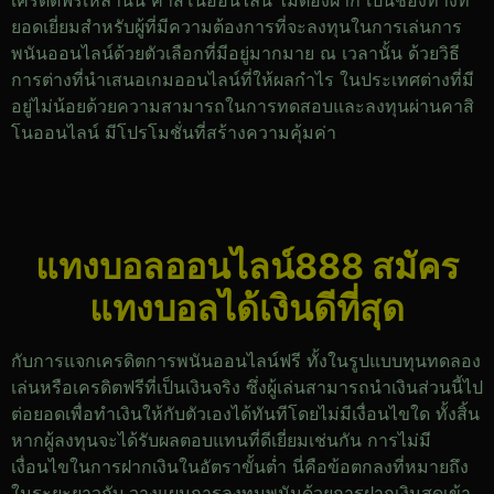
ยอดเยี่ยมสำหรับผู้ที่มีความต้องการที่จะลงทุนในการเล่นการ
พนันออนไลน์ด้วยตัวเลือกที่มีอยู่มากมาย ณ เวลานั้น ด้วยวิธี
การต่างที่นำเสนอเกมออนไลน์ที่ให้ผลกำไร ในประเทศต่างที่มี
อยู่ไม่น้อยด้วยความสามารถในการทดสอบและลงทุนผ่านคาสิ
โนออนไลน์ มีโปรโมชั่นที่สร้างความคุ้มค่า
แทงบอลออนไลน์888 สมัคร
แทงบอลได้เงินดีที่สุด
กับการแจกเครดิตการพนันออนไลน์ฟรี ทั้งในรูปแบบทุนทดลอง
เล่นหรือเครดิตฟรีที่เป็นเงินจริง ซึ่งผู้เล่นสามารถนำเงินส่วนนี้ไป
ต่อยอดเพื่อทำเงินให้กับตัวเองได้ทันทีโดยไม่มีเงื่อนไขใด ทั้งสิ้น
หากผู้ลงทุนจะได้รับผลตอบแทนที่ดีเยี่ยมเช่นกัน การไม่มี
เงื่อนไขในการฝากเงินในอัตราขั้นต่ำ นี่คือข้อตกลงที่หมายถึง
ในระยะยาวกับ วางแผนการลงทุนพนันด้วยการฝากเงินสดเข้า